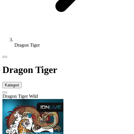
Dragon Tiger
Dragon Tiger
Kategori
Dragon Tiger Wild