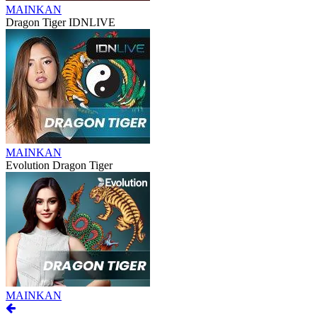
MAINKAN
Dragon Tiger IDNLIVE
MAINKAN
Evolution Dragon Tiger
MAINKAN