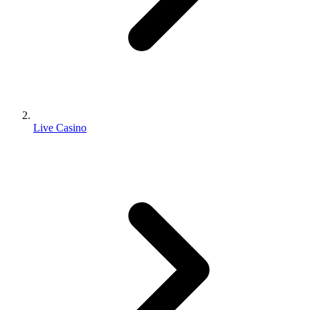
Live Casino