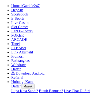
Home iGamble247
Deposit
Sportsbook
E-Sports
Live Casino
Slot Games
IDN E-Lottery
POKER
ARCADE
Togel
RTP Slots
Link Alternatif
Promosi
Bolatangkas
Withdraw
Daftar
Download Android
Referral
Hubungi Kami
Daftar
Masuk
Lupa Kata Sandi?
Butuh Bantuan?
Live Chat Di Sini