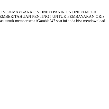
FFLINE<>MAYBANK ONLINE<>PANIN ONLINE<>MEGA
EMBERITAHUAN PENTING ! UNTUK PEMBAYARAN QRIS
asi untuk member setia iGamble247 saat ini anda bisa mendownload