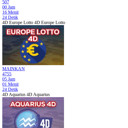
507
00
Jam
16
Menit
23
Detik
4D Europe Lotto
4D Europe Lotto
MAINKAN
4755
05
Jam
01
Menit
23
Detik
4D Aquarius
4D Aquarius