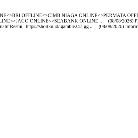
LINE<>BRI OFFLINE<>CIMB NIAGA ONLINE<>PERMATA O
NLINE<>JAGO ONLINE<>SEABANK ONLINE ..
(08/08/2026)
P
rnatif Resmi : https://shortku.id/igamble247-gg ..
(08/08/2026)
Inform