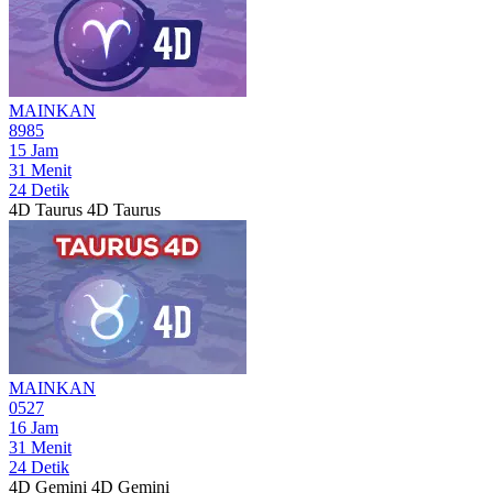
MAINKAN
8985
15
Jam
31
Menit
23
Detik
4D Taurus
4D Taurus
MAINKAN
0527
16
Jam
31
Menit
23
Detik
4D Gemini
4D Gemini