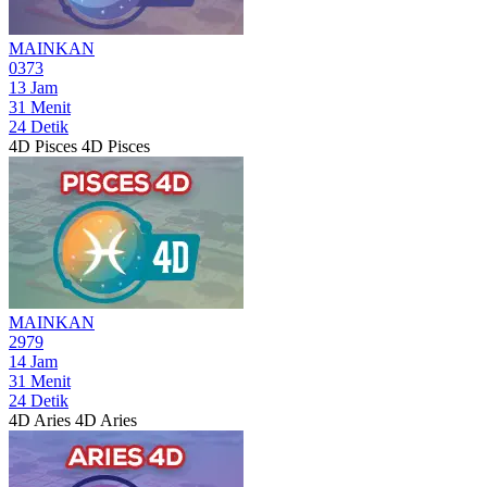
MAINKAN
0373
13
Jam
31
Menit
23
Detik
4D Pisces
4D Pisces
MAINKAN
2979
14
Jam
31
Menit
23
Detik
4D Aries
4D Aries