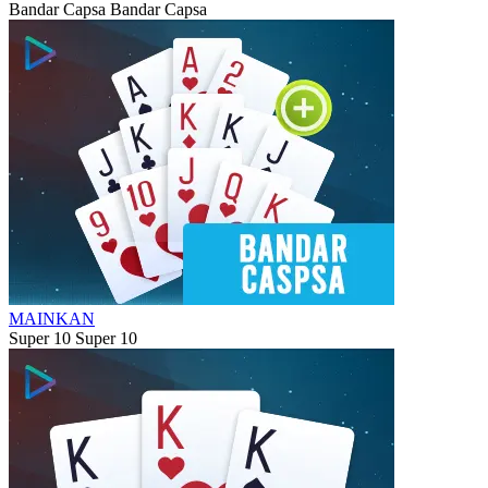
Bandar Capsa
Bandar Capsa
MAINKAN
Super 10
Super 10