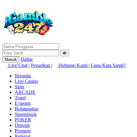
Daftar
Masuk
Live Chat
|
Penarikan
|
Hubungi Kami
|
Lupa Kata Sandi?
Beranda
Live Casino
Slots
ARCADE
Togel
E-sports
Bolatangkas
Sportsbook
POKER
Deposit
Promosi
Referral