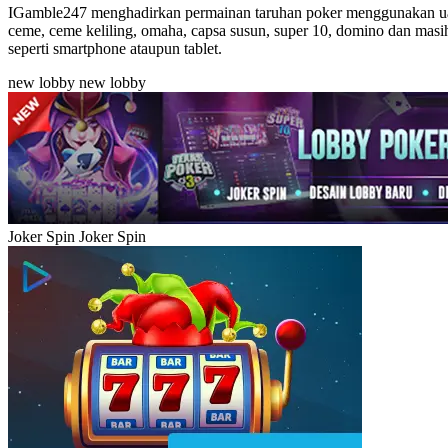
IGamble247 menghadirkan permainan taruhan poker menggunakan uang a
ceme, ceme keliling, omaha, capsa susun, super 10, domino dan mas
seperti smartphone ataupun tablet.
new lobby
new lobby
Joker Spin
Joker Spin